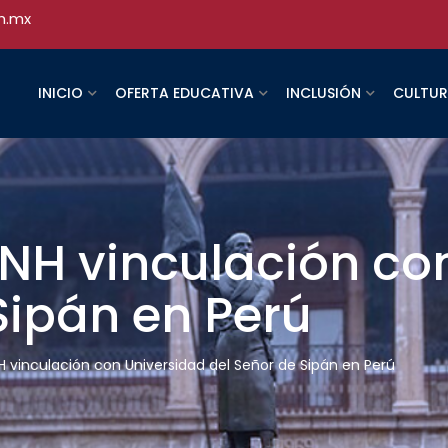
h.mx
INICIO
OFERTA EDUCATIVA
INCLUSIÓN
CULTU
NH vinculación co
Sipán en Perú
 vinculación con Universidad del Señor de Sipán en Perú