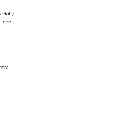
trial y
o, con
ntro