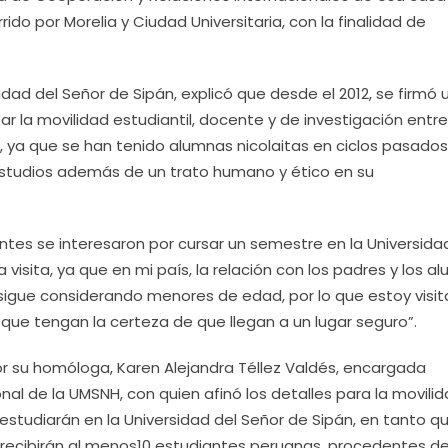
rido por Morelia y Ciudad Universitaria, con la finalidad de
idad del Señor de Sipán, explicó que desde el 2012, se firmó 
ar la movilidad estudiantil, docente y de investigación entre
 ya que se han tenido alumnas nicolaitas en ciclos pasados
studios además de un trato humano y ético en su
iantes se interesaron por cursar un semestre en la Universida
visita, ya que en mi país, la relación con los padres y los a
 sigue considerando menores de edad, por lo que estoy visi
a que tengan la certeza de que llegan a un lugar seguro”.
por su homóloga, Karen Alejandra Téllez Valdés, encargada
nal de la UMSNH, con quien afinó los detalles para la movili
studiarán en la Universidad del Señor de Sipán, en tanto q
 recibirán al menos10 estudiantes peruanas, procedentes d