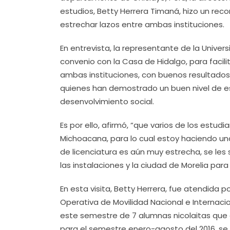
estudios, Betty Herrera Timaná, hizo un recor
estrechar lazos entre ambas instituciones.
En entrevista, la representante de la Univers
convenio con la Casa de Hidalgo, para facilit
ambas instituciones, con buenos resultados,
quienes han demostrado un buen nivel de e
desenvolvimiento social.
Es por ello, afirmó, “que varios de los estud
Michoacana, para lo cual estoy haciendo una 
de licenciatura es aún muy estrecha, se les
las instalaciones y la ciudad de Morelia par
En esta visita, Betty Herrera, fue atendida 
Operativa de Movilidad Nacional e Internacio
este semestre de 7 alumnas nicolaitas que e
para el semestre enero-agosto del 2016, se