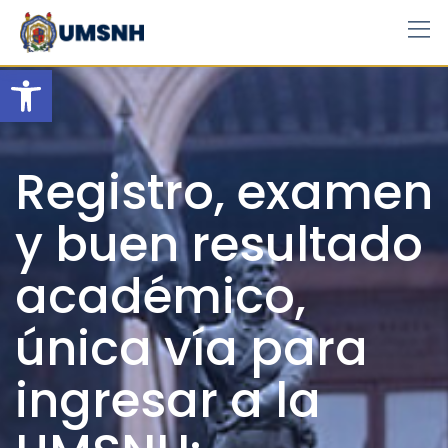
Skip
to
content
Open toolbar
Registro, examen
y buen resultado
académico,
única vía para
ingresar a la