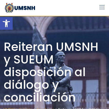
Skip
to
content
Open toolbar
Reiteran UMSNH
y SUEUM
disposición al
diálogo y
conciliación