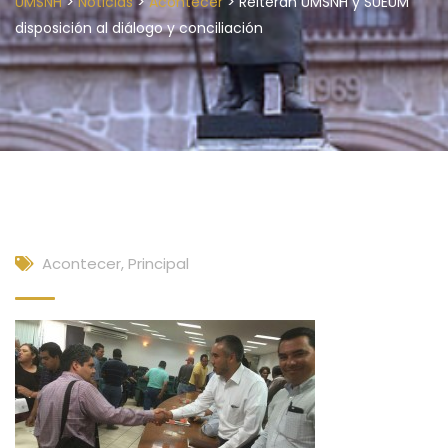
>
>
>
UMSNH
Noticias
Acontecer
Reiteran UMSNH y SUEUM
disposición al diálogo y conciliación
Acontecer
,
Principal