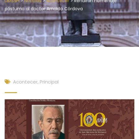
>
>
>
UMSNH
Noticias
Acontecer
Rendirán homenaje
póstumo al doctor Arnaldo Córdova
Acontecer
,
Principal