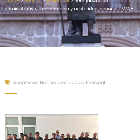
>
>
>
UMSNH
Noticias
Acontecer
Reorganización
administrativa, transparencia y austeridad, anuncia UMSNH
Acontecer
,
Noticia destacada
,
Principal