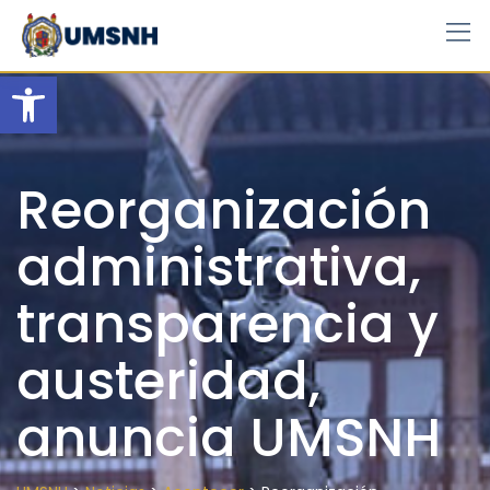
Skip
to
content
Open toolbar
Reorganización
administrativa,
transparencia y
austeridad,
anuncia UMSNH