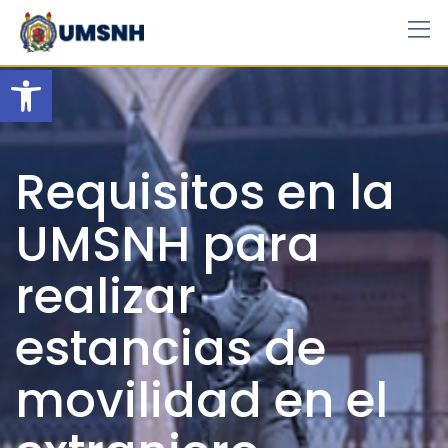
Skip
to
content
Open toolbar
Requisitos en la
UMSNH para
realizar
estancias de
movilidad en el