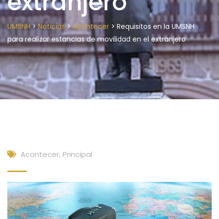
extranjero
>
>
>
UMSNH
Noticias
Acontecer
Requisitos en la UMSNH
para realizar estancias de movilidad en el extranjero
Acontecer
,
Principal