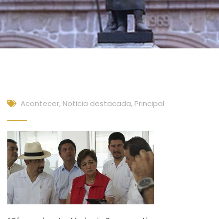
Acontecer
,
Noticia destacada
,
Principal