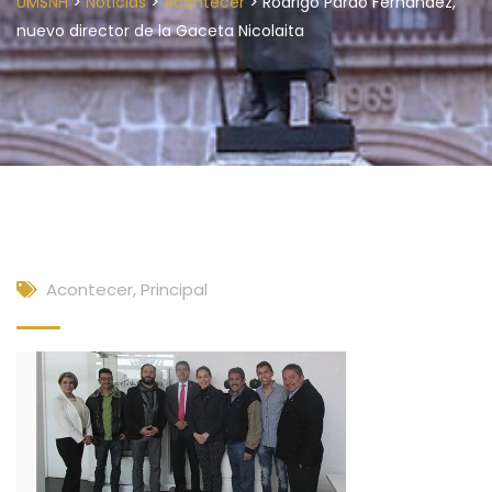
>
>
>
UMSNH
Noticias
Acontecer
Rodrigo Pardo Fernández,
nuevo director de la Gaceta Nicolaita
Acontecer
,
Principal