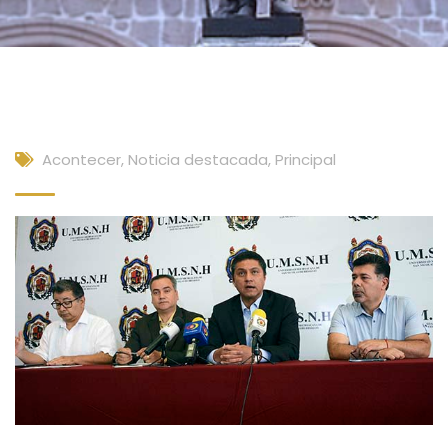
Acontecer
,
Noticia destacada
,
Principal