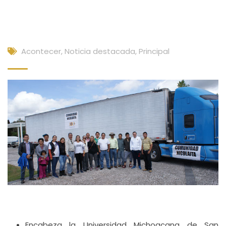
Acontecer
,
Noticia destacada
,
Principal
Encabeza la Universidad Michoacana de San