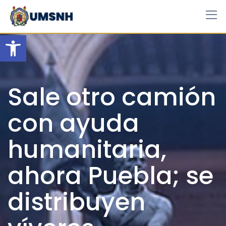
Skip
to
content
Open toolbar
Sale otro camión
con ayuda
humanitaria,
ahora Puebla; se
distribuyen