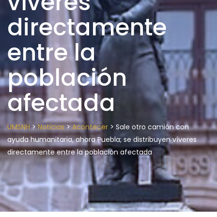
víveres
directamente
entre la
población
afectada
>
>
>
UMSNH
Noticias
Acontecer
Sale otro camión con
ayuda humanitaria, ahora Puebla; se distribuyen víveres
directamente entre la población afectada