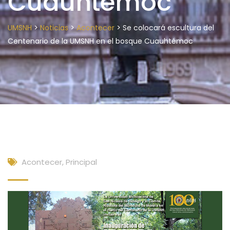
Cuauhtémoc
>
>
>
UMSNH
Noticias
Acontecer
Se colocará escultura del
Centenario de la UMSNH en el bosque Cuauhtémoc
Acontecer
,
Principal