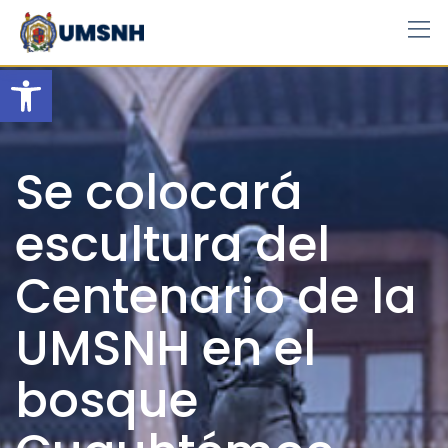
Skip
to
content
Open toolbar
Se colocará
escultura del
Centenario de la
UMSNH en el
bosque