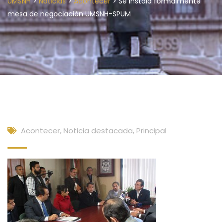
>
>
>
UMSNH
Noticias
Acontecer
Se instala formalmente
mesa de negociación UMSNH-SPUM
Acontecer
,
Noticia destacada
,
Principal