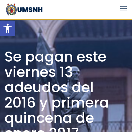
Skip
to
content
Open toolbar
Se pagan este
viernes 13
adeudos del
2016 y primera
quincena de