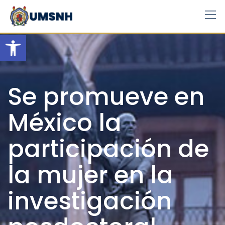
Skip
to
content
Open toolbar
Se promueve en
México la
participación de
la mujer en la
investigación