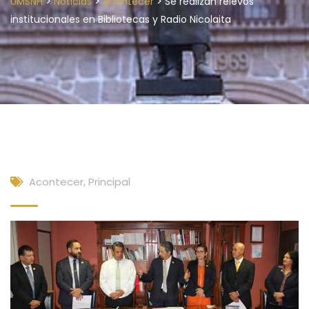
>
>
>
UMSNH
Noticias
Acontecer
Se realizan relevos
institucionales en Bibliotecas y Radio Nicolaita
Acontecer
,
Principal