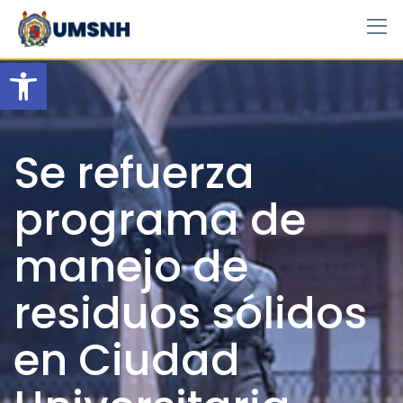
Skip
to
content
Open toolbar
Se refuerza
programa de
manejo de
residuos sólidos
en Ciudad