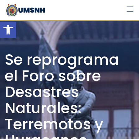
Skip
to
content
Open toolbar
Se reprograma
el Foro sobre
Desastres
Naturales:
Terremotos y