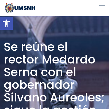
Skip
to
content
Open toolbar
Se reúne el
rector Medardo
Serna con el
gobernador
Silvano Aureoles;