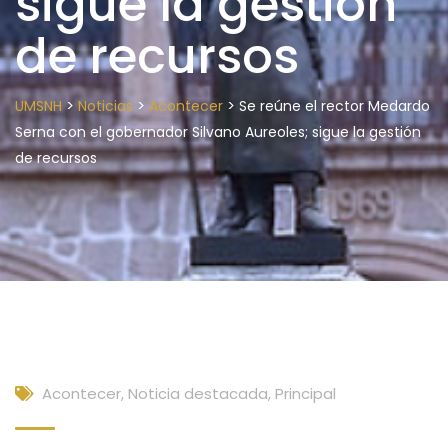
sigue la gestión
de recursos
>
>
>
UMSNH
Noticias
Acontecer
Se reúne el rector Medardo
Serna con el gobernador Silvano Aureoles; sigue la gestión
de recursos
Acontecer
,
Noticia destacada
,
Principal