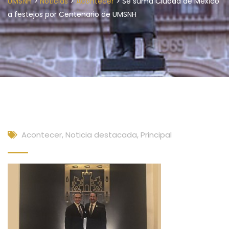
>
>
>
UMSNH
Noticias
Acontecer
Se suma Ciudad de México
a festejos por Centenario de UMSNH
Acontecer
,
Noticia destacada
,
Principal