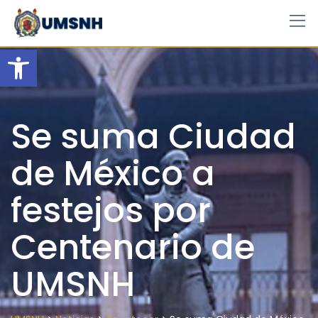
Skip
to
content
Open toolbar
Se suma Ciudad
de México a
festejos por
Centenario de
UMSNH