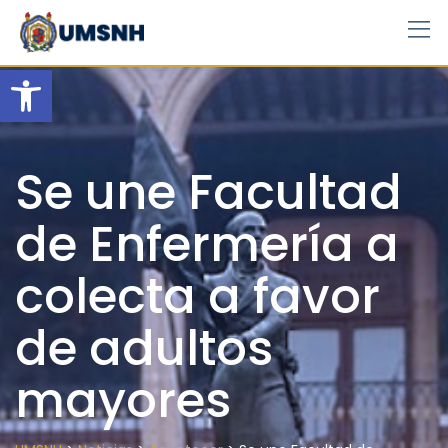
Skip
to
content
Open toolbar
Se une Facultad
de Enfermería a
colecta a favor
de adultos
mayores