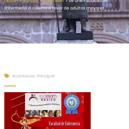
>
>
>
UMSNH
Noticias
Acontecer
Se une Facultad de
Enfermería a colecta a favor de adultos mayores
Acontecer
,
Principal