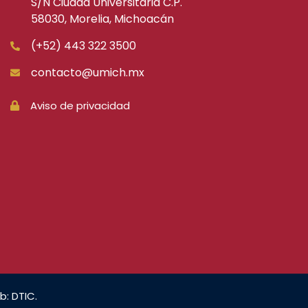
S/N Ciudad Universitaria C.P.
58030, Morelia, Michoacán
(+52) 443 322 3500
contacto@umich.mx
Aviso de privacidad
b: DTIC.