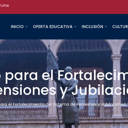
h.mx
INICIO
OFERTA EDUCATIVA
INCLUSIÓN
CULTU
para el Fortalecim
nsiones y Jubilac
ara el Fortalecimiento del Sistema de Pensiones y Jubilaciones