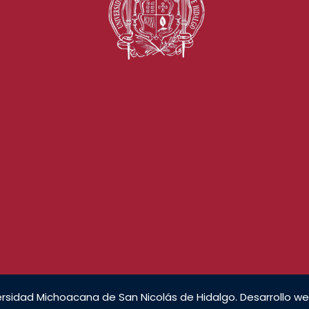
rsidad Michoacana de San Nicolás de Hidalgo. Desarrollo we