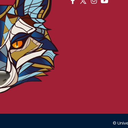
© Unive