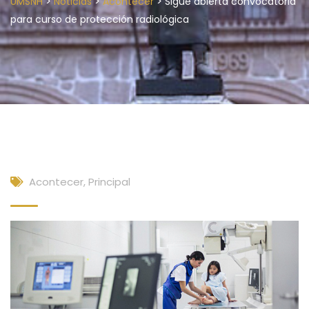
>
>
>
UMSNH
Noticias
Acontecer
Sigue abierta convocatoria
para curso de protección radiológica
Acontecer
,
Principal