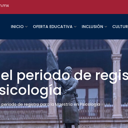
h.mx
INICIO
OFERTA EDUCATIVA
INCLUSIÓN
CULTU
el periodo de regis
sicología
l periodo de registro para la Maestría en Psicología