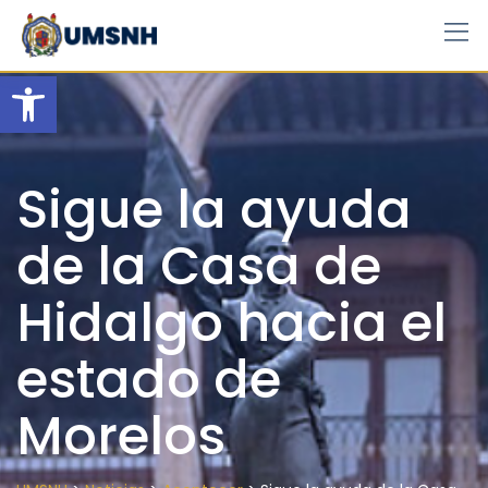
Skip
to
content
Open toolbar
Sigue la ayuda
de la Casa de
Hidalgo hacia el
estado de
Morelos