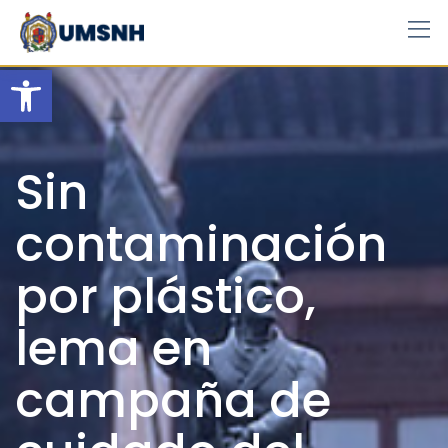
Skip
to
content
Open toolbar
Sin
contaminación
por plástico,
lema en
campaña de