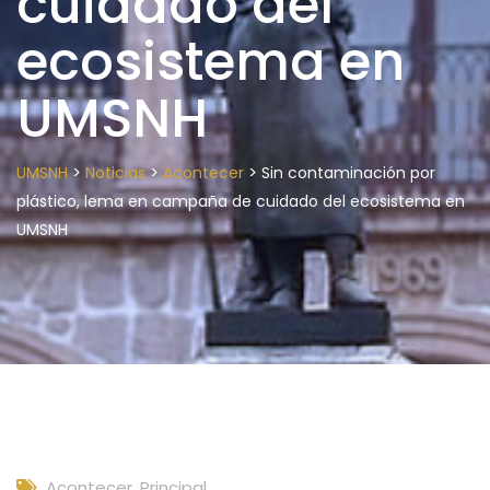
cuidado del
ecosistema en
UMSNH
>
>
>
UMSNH
Noticias
Acontecer
Sin contaminación por
plástico, lema en campaña de cuidado del ecosistema en
UMSNH
Acontecer
,
Principal