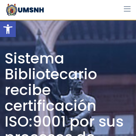
Skip
to
content
Open toolbar
Sistema
Bibliotecario
recibe
certificación
ISO:9001 por sus