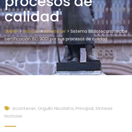
procesos de
calidad
>
>
>
UMSNH
Noticias
Acontecer
Sistema Bibliotecario recibe
certificación ISO:9001 por sus procesos de calidad
Acontecer
,
Orgullo Nicolaita
,
Principal
,
Síntesis
Noticias