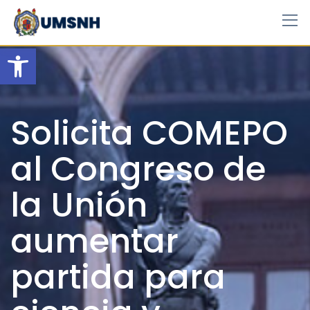
Skip
to
content
Open toolbar
Solicita COMEPO
al Congreso de
la Unión
aumentar
partida para