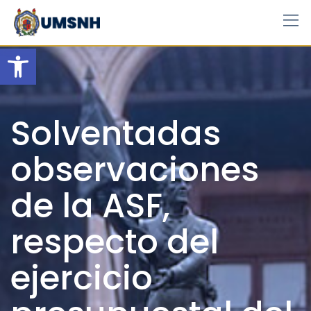
Skip
to
content
Open toolbar
Solventadas
observaciones
de la ASF,
respecto del
ejercicio