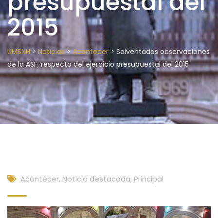
presupuestal del
2015
>
>
>
UMSNH
Noticias
Acontecer
Solventadas observaciones
de la ASF, respecto del ejercicio presupuestal del 2015
Acontecer
,
Noticia destacada
,
Principal