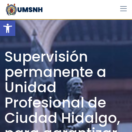
Skip
to
content
Open toolbar
Supervisión
permanente a
Unidad
Profesional de
Ciudad Hidalgo,