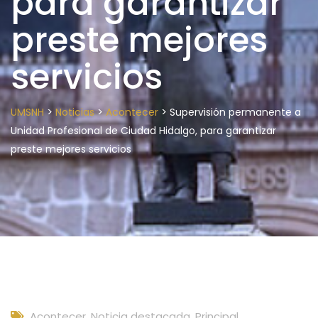
para garantizar
preste mejores
servicios
>
>
>
UMSNH
Noticias
Acontecer
Supervisión permanente a
Unidad Profesional de Ciudad Hidalgo, para garantizar
preste mejores servicios
Acontecer
,
Noticia destacada
,
Principal