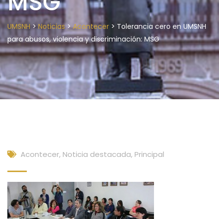
MSG
>
>
>
UMSNH
Noticias
Acontecer
Tolerancia cero en UMSNH
para abusos, violencia y discriminación: MSG
Acontecer
,
Noticia destacada
,
Principal