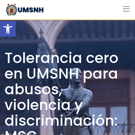
Skip
to
content
Open toolbar
Tolerancia cero
en UMSNH para
abusos,
violencia y
discriminación: