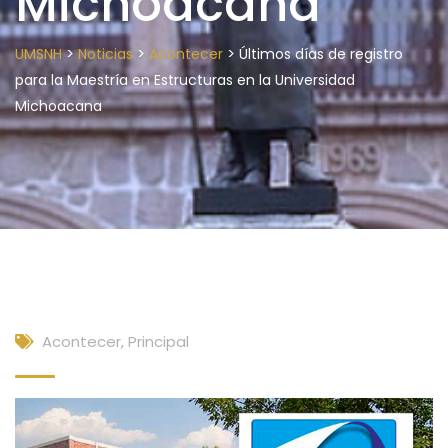
Michoacana
>
>
>
UMSNH
Noticias
Acontecer
Últimos días de registro
para la Maestría en Estructuras en la Universidad
Michoacana
Acontecer
,
Principal