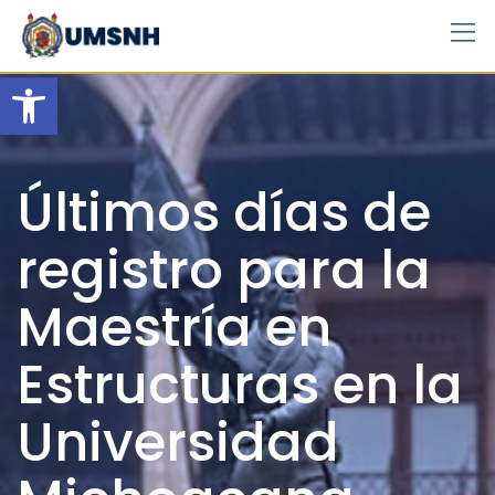
Skip
to
content
Open toolbar
Últimos días de
registro para la
Maestría en
Estructuras en la
Universidad