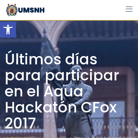
Skip
to
content
Open toolbar
Últimos días
para participar
en el Aqua
Hackatón CFox
2017