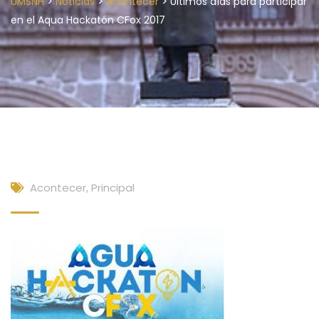
>
>
>
UMSNH
Noticias
Acontecer
Últimos días para participar
en el Aqua Hackatón CFox 2017
Acontecer
,
Principal