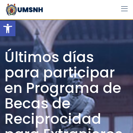
Skip
to
content
Open toolbar
Últimos días
para participar
en Programa de
Becas de
Reciprocidad