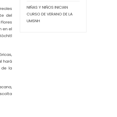
NIÑAS Y NIÑOS INICIAN
reoles
CURSO DE VERANO DE LA
te del
UMSNH
Flores
n en el
Xóchitl
óricas,
l hará
 de la
acana,
Escolta