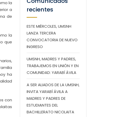
Comunicados
omo la
recientes
rior a
ema de
ESTE MIÉRCOLES, UMSNH
LANZA TERCERA
omo la
CONVOCATORIA DE NUEVO
lo que
INGRESO
UMSNH, MADRES Y PADRES,
narios,
TRABAJEMOS EN UNIÓN Y EN
amilia
COMUNIDAD: YARABÍ ÁVILA
hoy ha
calidad
A SER ALIADOS DE LA UMSNH,
INVITA YARABÍ ÁVILA A
MADRES Y PADRES DE
os con
ESTUDIANTES DEL
laitas
BACHILLERATO NICOLAITA