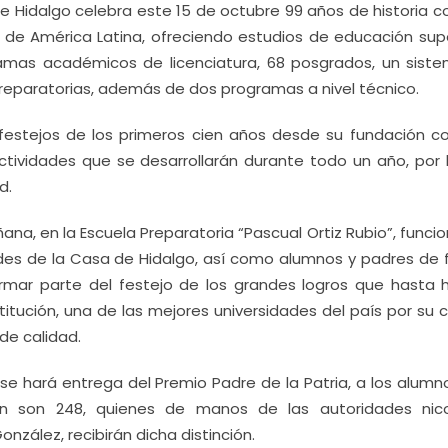
e Hidalgo celebra este 15 de octubre 99 años de historia c
de América Latina, ofreciendo estudios de educación supe
amas académicos de licenciatura, 68 posgrados, un sist
preparatorias, además de dos programas a nivel técnico.
 festejos de los primeros cien años desde su fundación c
tividades que se desarrollarán durante todo un año, por 
d.
ana, en la Escuela Preparatoria “Pascual Ortiz Rubio”, funcio
tades de la Casa de Hidalgo, así como alumnos y padres de f
formar parte del festejo de los grandes logros que hasta 
stitución, una de las mejores universidades del país por su 
de calidad.
se hará entrega del Premio Padre de la Patria, a los alumn
n son 248, quienes de manos de las autoridades nico
zález, recibirán dicha distinción.