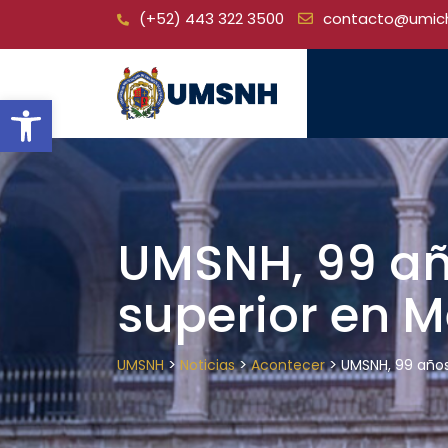
Skip
(+52) 443 322 3500
contacto@umic
to
content
Open toolbar
UMSNH, 99 año
superior en M
>
>
>
UMSNH
Noticias
Acontecer
UMSNH, 99 años 