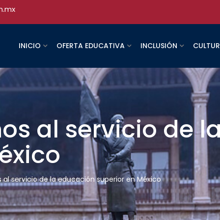
h.mx
INICIO
OFERTA EDUCATIVA
INCLUSIÓN
CULTU
s al servicio de l
éxico
al servicio de la educación superior en México