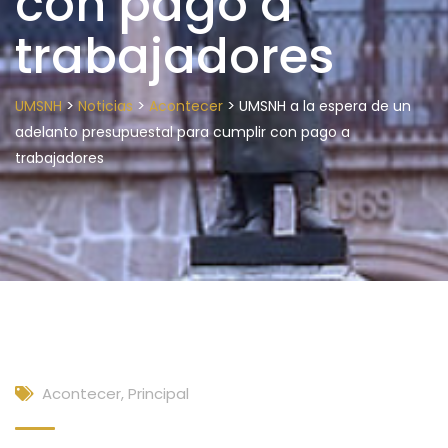
con pago a
trabajadores
>
>
>
UMSNH
Noticias
Acontecer
UMSNH a la espera de un
adelanto presupuestal para cumplir con pago a
trabajadores
Acontecer
,
Principal