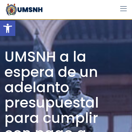
Skip
to
content
Open toolbar
UMSNH a la
espera de un
adelanto
presupuestal
para cumplir