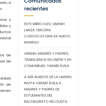
Comunicados
rado, a
recientes
a.
ntos y
ESTE MIÉRCOLES, UMSNH
bles y
LANZA TERCERA
ductos
CONVOCATORIA DE NUEVO
restal
INGRESO
UMSNH, MADRES Y PADRES,
dos de
TRABAJEMOS EN UNIÓN Y EN
dad de
COMUNIDAD: YARABÍ ÁVILA
A SER ALIADOS DE LA UMSNH,
 cédula
INVITA YARABÍ ÁVILA A
ión de
MADRES Y PADRES DE
examen
ESTUDIANTES DEL
BACHILLERATO NICOLAITA