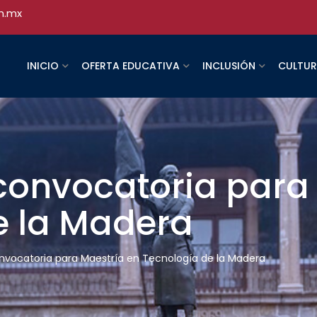
h.mx
INICIO
OFERTA EDUCATIVA
INCLUSIÓN
CULTU
onvocatoria para 
e la Madera
vocatoria para Maestría en Tecnología de la Madera