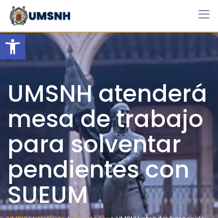
Skip
to
content
Open toolbar
UMSNH atenderá
mesa de trabajo
para solventar
pendientes con
SUEUM