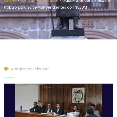
>
>
>
UMSNH
Noticias
Acontecer
UMSNH atenderá mesa de
trabajo para solventar pendientes con SUEUM
Acontecer
,
Principal