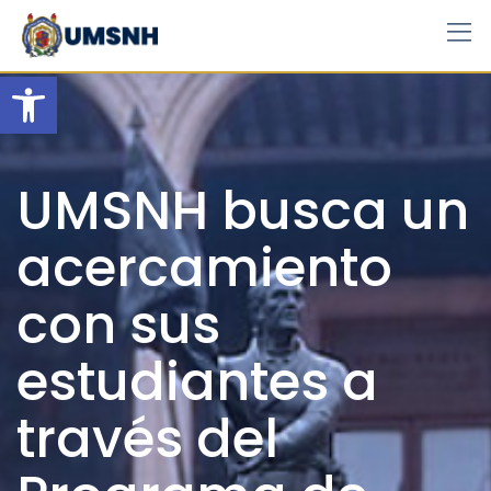
Skip
to
content
Open toolbar
UMSNH busca un
acercamiento
con sus
estudiantes a
través del