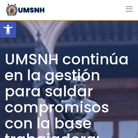
Skip
to
content
Open toolbar
UMSNH continúa
en la gestión
para saldar
compromisos
con la base