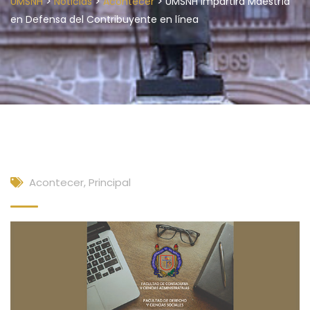
>
>
>
UMSNH
Noticias
Acontecer
UMSNH impartirá Maestría
en Defensa del Contribuyente en línea
Acontecer
,
Principal