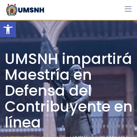
Skip
to
content
Open toolbar
UMSNH impartirá
Maestría en
Defensa del
Contribuyente en
línea