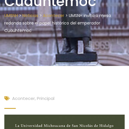
Cuauhtémoc
>
>
>
UMSNH
Noticias
Acontecer
UMSNH invita a mesa
redonda sobre el papel histórico del emperador
Cuauhtémoc
Acontecer
,
Principal