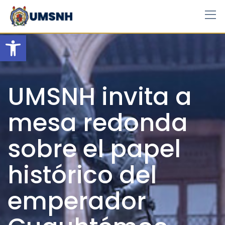
Skip
to
content
Open toolbar
UMSNH invita a
mesa redonda
sobre el papel
histórico del
emperador