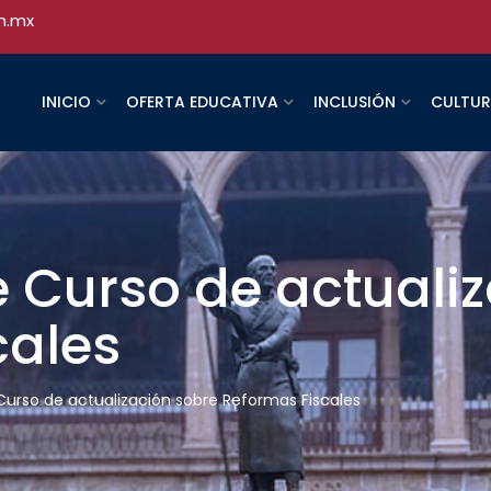
h.mx
INICIO
OFERTA EDUCATIVA
INCLUSIÓN
CULTU
 Curso de actualiz
cales
urso de actualización sobre Reformas Fiscales