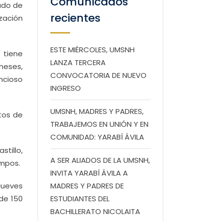
Comunicados
rado de
recientes
ización
ESTE MIÉRCOLES, UMSNH
 tiene
LANZA TERCERA
meses,
CONVOCATORIA DE NUEVO
ncioso
INGRESO
UMSNH, MADRES Y PADRES,
tos de
TRABAJEMOS EN UNIÓN Y EN
COMUNIDAD: YARABÍ ÁVILA
tillo,
A SER ALIADOS DE LA UMSNH,
ampos.
INVITA YARABÍ ÁVILA A
 jueves
MADRES Y PADRES DE
de 150
ESTUDIANTES DEL
BACHILLERATO NICOLAITA