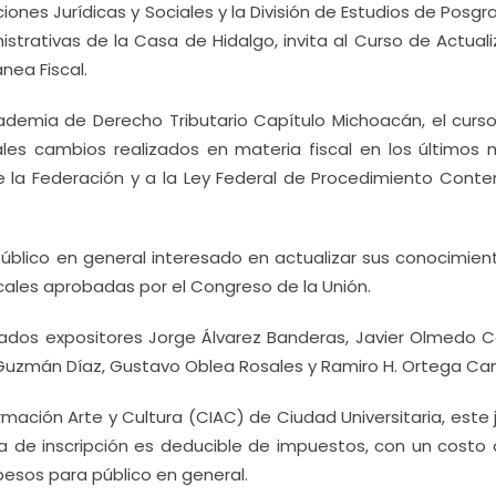
ones Jurídicas y Sociales y la División de Estudios de Posg
strativas de la Casa de Hidalgo, invita al Curso de Actual
nea Fiscal.
demia de Derecho Tributario Capítulo Michoacán, el curso
les cambios realizados en materia fiscal en los últimos 
e la Federación y a la Ley Federal de Procedimiento Conte
público en general interesado en actualizar sus conocimien
scales aprobadas por el Congreso de la Unión.
ados expositores Jorge Álvarez Banderas, Javier Olmedo Cas
to Guzmán Díaz, Gustavo Oblea Rosales y Ramiro H. Ortega C
ormación Arte y Cultura (CIAC) de Ciudad Universitaria, este
ota de inscripción es deducible de impuestos, con un costo 
pesos para público en general.