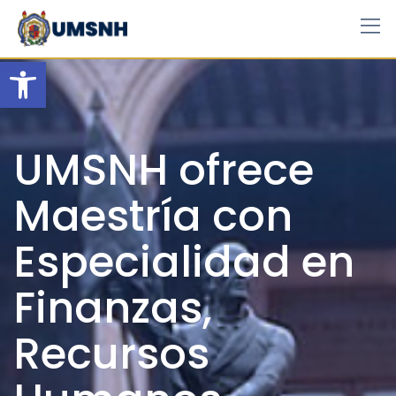
Skip
to
content
Open toolbar
UMSNH ofrece
Maestría con
Especialidad en
Finanzas,
Recursos