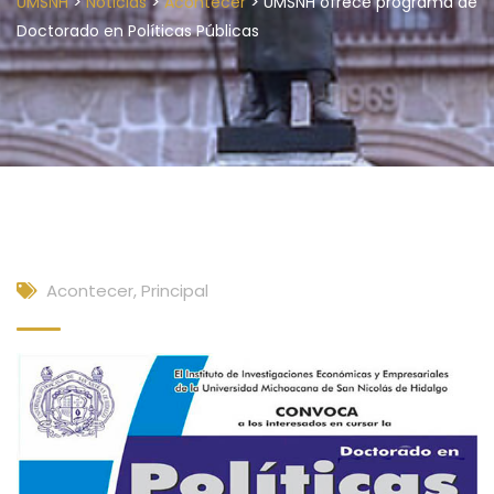
>
>
>
UMSNH
Noticias
Acontecer
UMSNH ofrece programa de
Doctorado en Políticas Públicas
Acontecer
,
Principal