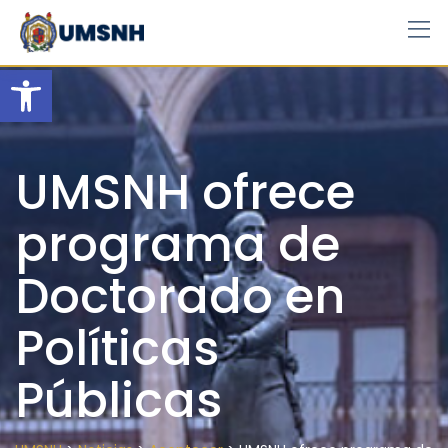
Skip
to
content
Open toolbar
UMSNH ofrece
programa de
Doctorado en
Políticas
Públicas