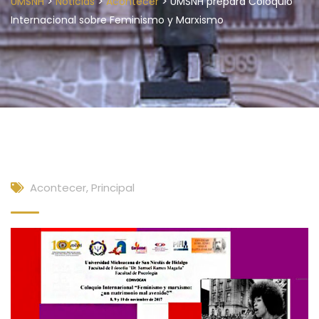
>
>
>
UMSNH
Noticias
Acontecer
UMSNH prepara Coloquio
Internacional sobre Feminismo y Marxismo
Acontecer
,
Principal