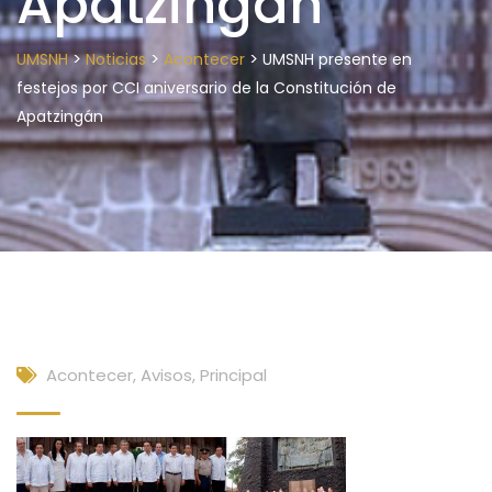
Apatzingán
>
>
>
UMSNH
Noticias
Acontecer
UMSNH presente en
festejos por CCI aniversario de la Constitución de
Apatzingán
Acontecer
,
Avisos
,
Principal