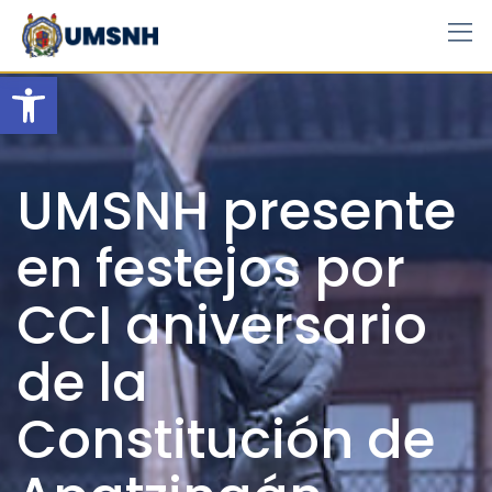
Skip
to
content
Open toolbar
UMSNH presente
en festejos por
CCI aniversario
de la
Constitución de