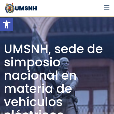
Skip
to
content
Open toolbar
UMSNH, sede de
simposio
nacional en
materia de
vehículos