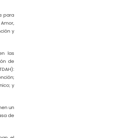
a para
 Amor,
nción y
en las
ión de
TDAH):
nción;
ico; y
enen un
asa de
man el