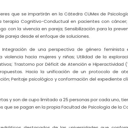
lleres que se impartirán en la Cátedra CUMex de Psicologí
 la terapia Cognitivo-Conductual en pacientes con cáncer;
ogo con la vivencia en pareja; Sensibilización para la preve
de pareja desde el enfoque de soluciones.
Integración de una perspectiva de género feminista 
 violencia hacia mujeres y niñas; Utilidad de la explorac
tivos; Trastorno por Déficit de Atención e Hiperactividad (
 propuestas. Hacia la unificación de un protocolo de ate
ón; Peritaje psicológico y conformación del expediente clín
ertas y son de cupo limitado a 25 personas por cada uno, ti
 que se pagan en la propia Facultad de Psicología de la C
atedráticos destacados de las universidades que confor