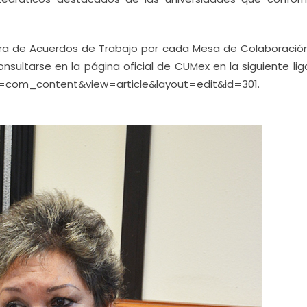
tura de Acuerdos de Trabajo por cada Mesa de Colaboración
sultarse en la página oficial de CUMex en la siguiente lig
n=com_content&view=article&layout=edit&id=301.