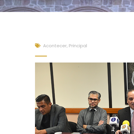
Acontecer
,
Principal