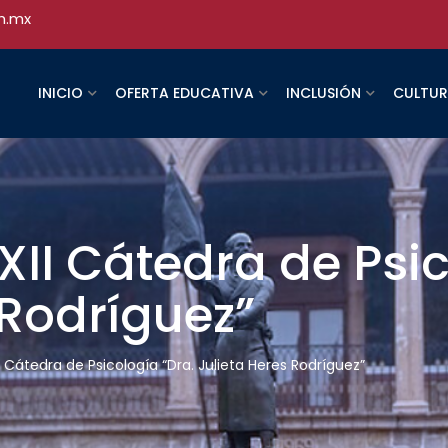
h.mx
INICIO
OFERTA EDUCATIVA
INCLUSIÓN
CULTU
II Cátedra de Psic
 Rodríguez”
 Cátedra de Psicología “Dra. Julieta Heres Rodríguez”