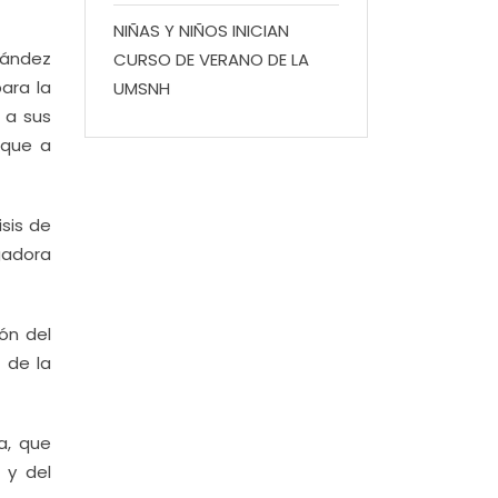
NIÑAS Y NIÑOS INICIAN
nández
CURSO DE VERANO DE LA
ara la
UMSNH
 a sus
 que a
isis de
igadora
ón del
o de la
a, que
 y del