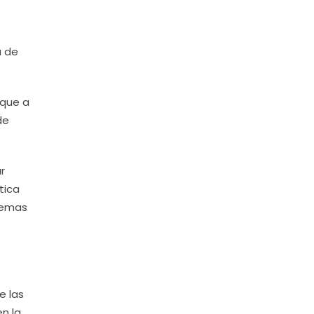
a de
 que a
de
r
tica
blemas
e las
n la