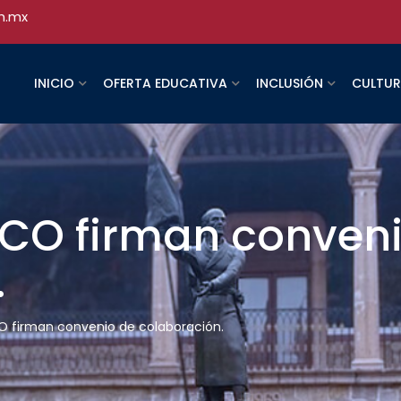
h.mx
INICIO
OFERTA EDUCATIVA
INCLUSIÓN
CULTU
CO firman conveni
.
 firman convenio de colaboración.