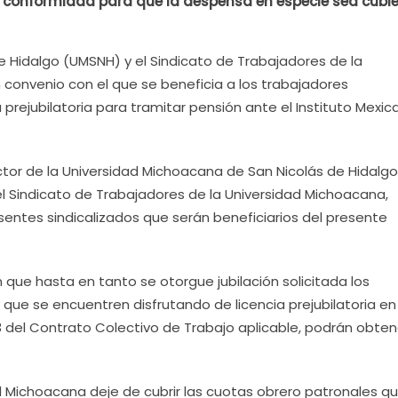
 conformidad para que la despensa en especie sea cubie
e Hidalgo (UMSNH) y el Sindicato de Trabajadores de la
convenio con el que se beneficia a los trabajadores
 prejubilatoria para tramitar pensión ante el Instituto Mexic
ector de la Universidad Michoacana de San Nicolás de Hidalgo
el Sindicato de Trabajadores de la Universidad Michoacana,
entes sindicalizados que serán beneficiarios del presente
 que hasta en tanto se otorgue jubilación solicitada los
 que se encuentren disfrutando de licencia prejubilatoria en
83 del Contrato Colectivo de Trabajo aplicable, podrán obten
d Michoacana deje de cubrir las cuotas obrero patronales q