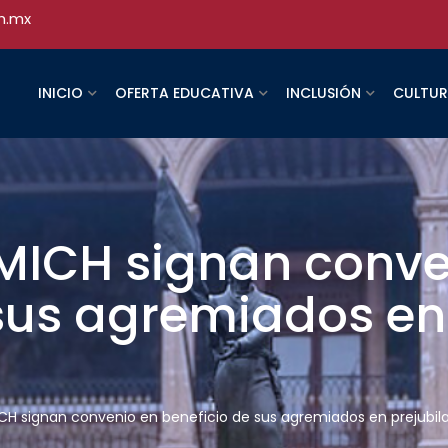
h.mx
INICIO
OFERTA EDUCATIVA
INCLUSIÓN
CULTU
ICH signan conve
 sus agremiados en
H signan convenio en beneficio de sus agremiados en prejubila